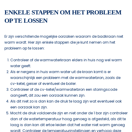
ENKELE STAPPEN OM HET PROBLEEM
OP TE LOSSEN
Er zijn verschillende mogelijke oorzaken waarom de badkraan niet
warm wordt. Hier zijn enkele stappen die je kunt nemen om het
probleem op te lossen:
Controleer of de warmwaterkraan elders in huis nog wel warm
water geeft.
Als er nergens in huis warm water uit de kraan komt is er
waarschijnlijk een probleem met de warmwaterbron, zoals de
cv-ketel, geiser of eventueel de boiler.
Controleer of de cv-ketel/warmwaterbron een storingscode
aangeeft, dit zou een oorzaak kunnen zijn.
Als dit niet zo is dan kan de druk te laag zijn wat eventueel ook
een oorzaak kan zijn.
Mocht de druk voldoende zijn en niet onder de 1 bar zijn controleer
dan of de watertemperatuur hoog genoeg is afgesteld, als dit te
laag is dan kan dit ertoe leiden dat het water niet warm genoeg
wordt. Controleer de temperatuurinstellingen en verhoog deze