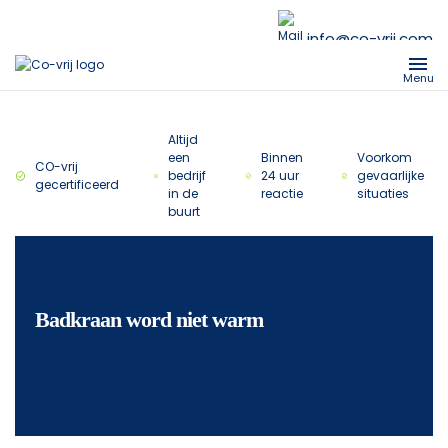
info@co-vrij.com
Menu
Altijd
een
Binnen
Voorkom
CO-vrij
bedrijf
24 uur
gevaarlijke
gecertificeerd
in de
reactie
situaties
buurt
Badkraan word niet warm