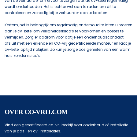
van de verhuurder om ervoor te zorgen dat de cv-ketel regelmatig
wordt onderhouden. Het is echter wel aan te raden om dit te
controleren en zo nodig bij je verhuurder aan te kaarten.
Kortom, het is belangrijk om regelmatig onderhoud te laten uitvoeren
aan je cv-ketel om veiligheidsrisico’s te voorkomen en boetes te
vermijden. Zorg er daarom voor dat je een onderhoudscontract
afsluit met een erkende en CO-vrij gecertificeerde monteur en laat je
cv-ketel op tijd nakijken. Zo kun je zorgeloos genieten van een warm
huis zonder risico’s.
OVER CO-VRIJ.COM
Vind een gecertificeerd co-vrij bedrijf voor onderhoud of installatie
van je gas- en cv-installaties.