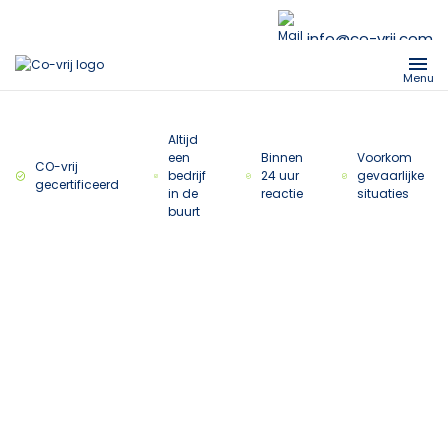
info@co-vrij.com
Menu
Altijd
een
Binnen
Voorkom
CO-vrij
bedrijf
24 uur
gevaarlijke
gecertificeerd
in de
reactie
situaties
buurt