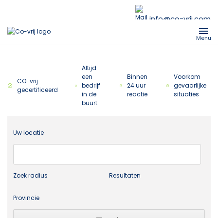
info@co-vrij.com
Menu
Altijd
een
Binnen
Voorkom
CO-vrij
bedrijf
24 uur
gevaarlijke
gecertificeerd
in de
reactie
situaties
buurt
Uw locatie
Zoek radius
Resultaten
Provincie