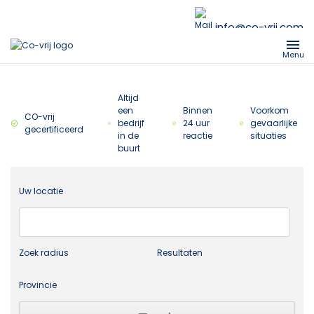
info@co-vrij.com
Menu
Altijd
een
Binnen
Voorkom
CO-vrij
bedrijf
24 uur
gevaarlijke
gecertificeerd
in de
reactie
situaties
buurt
Uw locatie
Zoek radius
Resultaten
Provincie