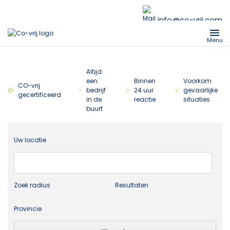
info@co-vrij.com
Menu
Altijd
een
Binnen
Voorkom
CO-vrij
bedrijf
24 uur
gevaarlijke
gecertificeerd
in de
reactie
situaties
buurt
Uw locatie
Zoek radius
Resultaten
Provincie