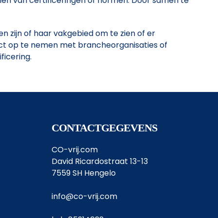
len van certificeringen of normen. Door samen te
en zijn of haar vakgebied om te zien of er
tact op te nemen met brancheorganisaties of
ficering.
CONTACTGEGEVENS
CO-vrij.com
David Ricardostraat 13-13
7559 SH Hengelo
info@co-vrij.com