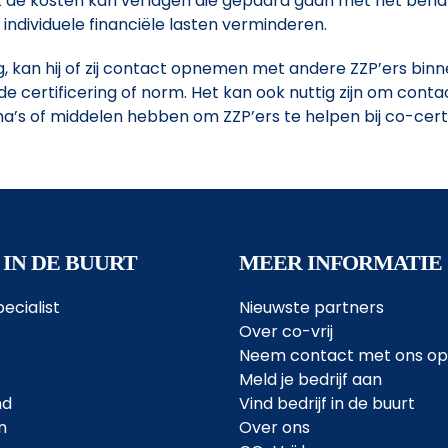
et de kosten kan verlagen die gepaard gaan met het beha
ndividuele financiële lasten verminderen.
ng, kan hij of zij contact opnemen met andere ZZP’ers binn
e certificering of norm. Het kan ook nuttig zijn om con
ma’s of middelen hebben om ZZP’ers te helpen bij co-certi
 IN DE BUURT
MEER INFORMATIE
ecialist
Nieuwste partners
Over co-vrij
Neem contact met ons op
Meld je bedrijf aan
nd
Vind bedrijf in de buurt
n
Over ons