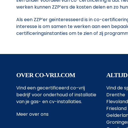
Een ander voordeel van co-certificering is dat h
werken kunnen ZZP’ers de kosten delen en zo hun i
Als een ZZP’er geïnteresseerd is in co-certificeri
interesse is om samen te werken aan een bepaald
certificeringsinstanties om te zien of zij program
OVER CO-VRIJ.COM
ALTIJD
Vind een gecertificeerd co-vrij
Vind de sp
bedrijf voor onderhoud of installatie
Drenthe
van je gas- en cv-installaties.
Flevoland
Friesland
Meer over ons
Gelderla
Groninge