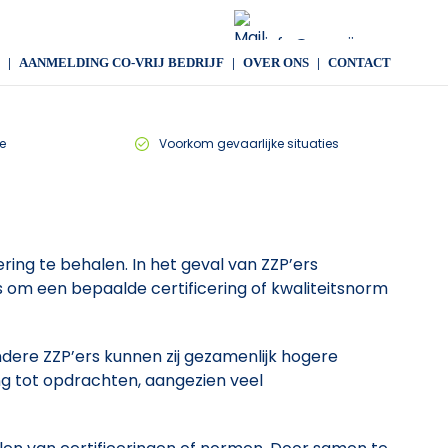
info@co-vrij.com
AANMELDING CO-VRIJ BEDRIJF
OVER ONS
CONTACT
e
Voorkom gevaarlijke situaties
ing te behalen. In het geval van ZZP’ers
 om een bepaalde certificering of kwaliteitsnorm
dere ZZP’ers kunnen zij gezamenlijk hogere
ang tot opdrachten, aangezien veel