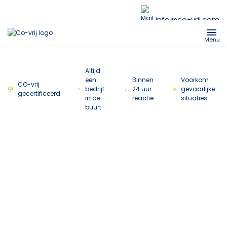
info@co-vrij.com
Menu
Altijd
een
Binnen
Voorkom
CO-vrij
bedrijf
24 uur
gevaarlijke
gecertificeerd
in de
reactie
situaties
buurt