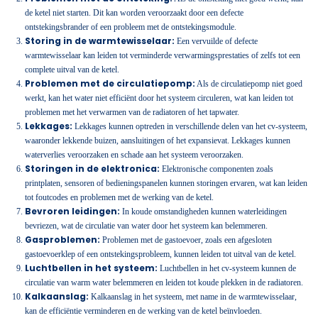
de ketel niet starten. Dit kan worden veroorzaakt door een defecte
ontstekingsbrander of een probleem met de ontstekingsmodule.
Storing in de warmtewisselaar:
Een vervuilde of defecte
warmtewisselaar kan leiden tot verminderde verwarmingsprestaties of zelfs tot een
complete uitval van de ketel.
Problemen met de circulatiepomp:
Als de circulatiepomp niet goed
werkt, kan het water niet efficiënt door het systeem circuleren, wat kan leiden tot
problemen met het verwarmen van de radiatoren of het tapwater.
Lekkages:
Lekkages kunnen optreden in verschillende delen van het cv-systeem,
waaronder lekkende buizen, aansluitingen of het expansievat. Lekkages kunnen
waterverlies veroorzaken en schade aan het systeem veroorzaken.
Storingen in de elektronica:
Elektronische componenten zoals
printplaten, sensoren of bedieningspanelen kunnen storingen ervaren, wat kan leiden
tot foutcodes en problemen met de werking van de ketel.
Bevroren leidingen:
In koude omstandigheden kunnen waterleidingen
bevriezen, wat de circulatie van water door het systeem kan belemmeren.
Gasproblemen:
Problemen met de gastoevoer, zoals een afgesloten
gastoevoerklep of een ontstekingsprobleem, kunnen leiden tot uitval van de ketel.
Luchtbellen in het systeem:
Luchtbellen in het cv-systeem kunnen de
circulatie van warm water belemmeren en leiden tot koude plekken in de radiatoren.
Kalkaanslag:
Kalkaanslag in het systeem, met name in de warmtewisselaar,
kan de efficiëntie verminderen en de werking van de ketel beïnvloeden.