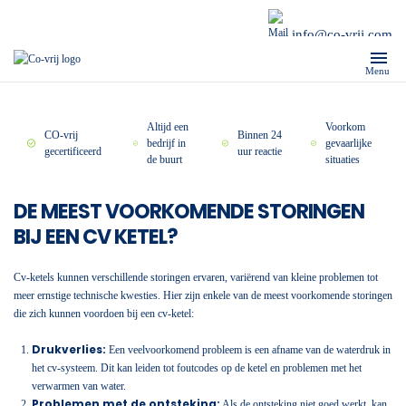
info@co-vrij.com
Menu
Altijd een
Voorkom
CO-vrij
Binnen 24
bedrijf in
gevaarlijke
gecertificeerd
uur reactie
de buurt
situaties
DE MEEST VOORKOMENDE STORINGEN
BIJ EEN CV KETEL?
Cv-ketels kunnen verschillende storingen ervaren, variërend van kleine problemen tot
meer ernstige technische kwesties. Hier zijn enkele van de meest voorkomende storingen
die zich kunnen voordoen bij een cv-ketel:
Drukverlies:
Een veelvoorkomend probleem is een afname van de waterdruk in
het cv-systeem. Dit kan leiden tot foutcodes op de ketel en problemen met het
verwarmen van water.
Problemen met de ontsteking:
Als de ontsteking niet goed werkt, kan