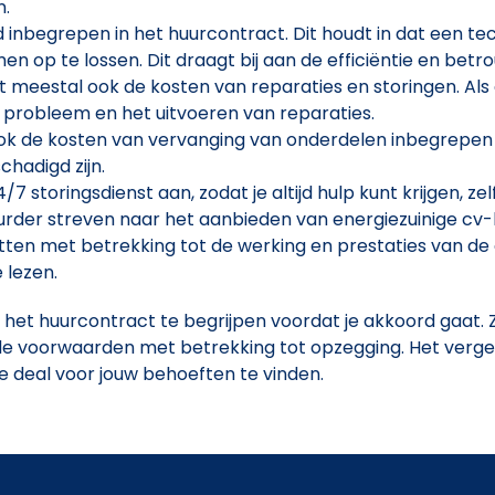
n.
 inbegrepen in het huurcontract. Dit houdt in dat een t
en op te lossen. Dit draagt bij aan de efficiëntie en bet
 meestal ook de kosten van reparaties en storingen. Als 
t probleem en het uitvoeren van reparaties.
k de kosten van vervanging van onderdelen inbegrepen zi
hadigd zijn.
storingsdienst aan, zodat je altijd hulp kunt krijgen, ze
uurder streven naar het aanbieden van energiezuinige cv-k
en met betrekking tot de werking en prestaties van de cv
 lezen.
 het huurcontract te begrijpen voordat je akkoord gaat.
de voorwaarden met betrekking tot opzegging. Het vergel
 deal voor jouw behoeften te vinden.