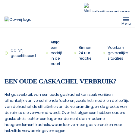
info@co-vrij.com
Menu
Altijd
een
Binnen
Voorkom
CO-vrij
bedrijf
24 uur
gevaarlijke
gecertificeerd
in de
reactie
situaties
buurt
EEN OUDE GASKACHEL VERBRUIK?
Het gasverbruik van een oude gaskachel kan sterk variëren,
afhankelijk van verschillende factoren, zoals het model en de leeftijd
van de kachel, de efficiëntie van de verbranding, en de grootte van
de ruimte die verwarmd wordt. Over het algemeen hebben oudere
gaskachels echter een lager rendement dan moderne
hoogrendement kachels, waardoor ze meer gas verbruiken voor
hetzelfde verwarmingsvermogen.