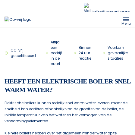
info@co-vrij.com
Menu
Altijd
een
Binnen
Voorkom
CO-vrij
bedrijf
24 uur
gevaarlijke
gecertificeerd
in de
reactie
situaties
buurt
HEEFT EEN ELEKTRISCHE BOILER SNEL
WARM WATER?
Elektrische boilers kunnen redelijk snel warm water leveren, maar de
snelheid kan variëren afhankelijk van de grootte van de boiler, de
initiële temperatuur van het water en het vermogen van de
verwarmingselementen.
Kleinere boilers hebben over het algemeen minder water op te