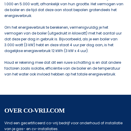
1.000 en 5.000 watt, afhankelijk van hun grootte. Het vermogen van
de boiler en de tijd dat deze aan staat bepalen grotendeels het
energieverbruik.
Om het energieverbruik te berekenen, vermenigvuldig je het
vermogen van de boiler (uitgedrukt in kilowatt) met het aantal uur
dat deze per dag in gebruik is. Bijvoorbeeld, als je een boiler van
3.000 watt (3 kW) hebt en deze staat 4 uur per dag aan, is het
dagelijkse energieverbruik 12 kWh (3 kW x 4 uur).
Houd er rekening mee dat dit een ruwe schatting is en dat andere
factoren zoals isolatie, efficiëntie van de boiler en de temperatuur
van het water ook invloed hebben op het totale energieverbruik.
OVER CO-VRIJ.COM
Vind een gecertificeerd co-vrij bedrijf voor onderhoud of installatie
van je gas- en cv-installaties.