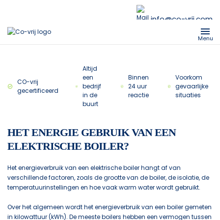
info@co-vrij.com
Menu
Altijd
een
Binnen
Voorkom
CO-vrij
bedrijf
24 uur
gevaarlijke
gecertificeerd
in de
reactie
situaties
buurt
HET ENERGIE GEBRUIK VAN EEN
ELEKTRISCHE BOILER?
Het energieverbruik van een elektrische boiler hangt af van
verschillende factoren, zoals de grootte van de boiler, de isolatie, de
temperatuurinstellingen en hoe vaak warm water wordt gebruikt.
Over het algemeen wordt het energieverbruik van een boiler gemeten
in kilowattuur (kWh). De meeste boilers hebben een vermogen tussen