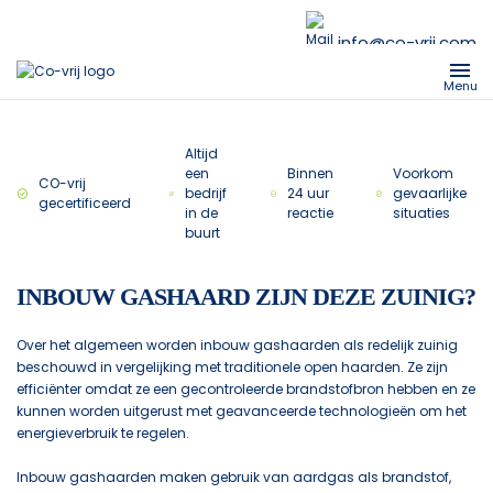
info@co-vrij.com
Menu
Altijd
een
Binnen
Voorkom
CO-vrij
bedrijf
24 uur
gevaarlijke
gecertificeerd
in de
reactie
situaties
buurt
INBOUW GASHAARD ZIJN DEZE ZUINIG?
Over het algemeen worden inbouw gashaarden als redelijk zuinig
beschouwd in vergelijking met traditionele open haarden. Ze zijn
efficiënter omdat ze een gecontroleerde brandstofbron hebben en ze
kunnen worden uitgerust met geavanceerde technologieën om het
energieverbruik te regelen.
Inbouw gashaarden maken gebruik van aardgas als brandstof,