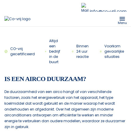
info@co-vrij.com
Menu
Altijd
een
Binnen
Voorkom
CO-vrij
bedrijf
24 uur
gevaarlijke
gecertificeerd
in de
reactie
situaties
buurt
IS EEN AIRCO DUURZAAM?
De duurzaamheid van een airco hangt af van verschillende
factoren, zoals het energieverbruik van het apparaat, het type
koelmiddel dat wordt gebruikt en de manier waarop het wordt
onderhouden en afgedankt. Over het algemeen zijn moderne
airconditioners ontworpen om efficiënter te werken en minder
energie te verbruiken dan oudere modellen, waardoor ze duurzamer
zijn in gebruik.