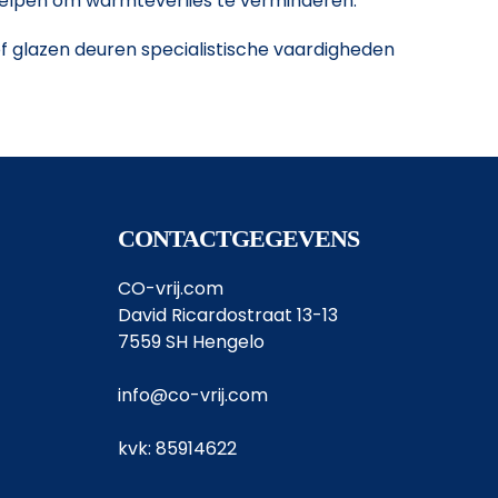
n helpen om warmteverlies te verminderen.
of glazen deuren specialistische vaardigheden
CONTACTGEGEVENS
CO-vrij.com
David Ricardostraat 13-13
7559 SH Hengelo
info@co-vrij.com
kvk: 85914622