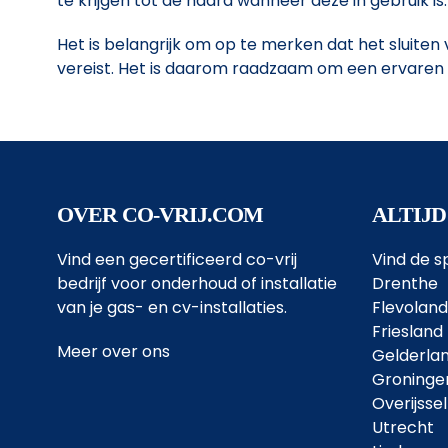
te krijgen tot de haard wanneer deze in gebruik 
Het is belangrijk om op te merken dat het sluiten
vereist. Het is daarom raadzaam om een ervaren p
OVER CO-VRIJ.COM
ALTIJD
Vind een gecertificeerd co-vrij
Vind de sp
bedrijf voor onderhoud of installatie
Drenthe
van je gas- en cv-installaties.
Flevoland
Friesland
Meer over ons
Gelderla
Groninge
Overijssel
Utrecht