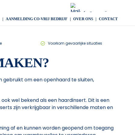
info@co-vrij.com
AANMELDING CO-VRIJ BEDRIJF
OVER ONS
CONTACT
e
Voorkom gevaarlijke situaties
MAKEN?
n gebruikt om een openhaard te sluiten,
ok wel bekend als een haardinsert. Dit is een
erts zijn verkrijgbaar in verschillende maten en
pening af en kunnen worden geopend om toegang