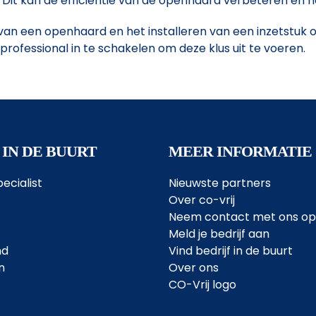
is. Dit kan de efficiëntie van de openhaard verbeteren e
 van een openhaard en het installeren van een inzetstuk 
rofessional in te schakelen om deze klus uit te voeren.
 IN DE BUURT
MEER INFORMATIE
ecialist
Nieuwste partners
Over co-vrij
Neem contact met ons op
Meld je bedrijf aan
nd
Vind bedrijf in de buurt
n
Over ons
CO-Vrij logo