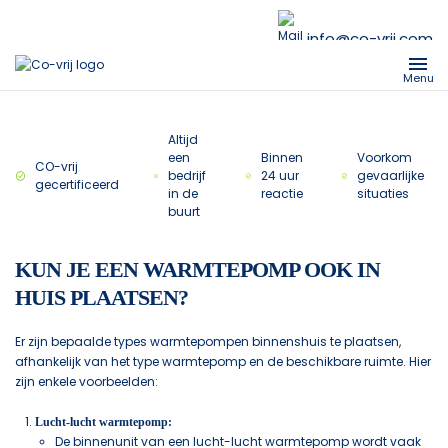
info@co-vrij.com
Menu
Altijd
een
Binnen
Voorkom
CO-vrij
bedrijf
24 uur
gevaarlijke
gecertificeerd
in de
reactie
situaties
buurt
KUN JE EEN WARMTEPOMP OOK IN
HUIS PLAATSEN?
Er zijn bepaalde types warmtepompen binnenshuis te plaatsen,
afhankelijk van het type warmtepomp en de beschikbare ruimte. Hier
zijn enkele voorbeelden:
Lucht-lucht warmtepomp:
De binnenunit van een lucht-lucht warmtepomp wordt vaak