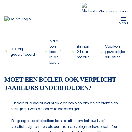
info@co-vrij.com
Menu
Altijd
een
Binnen
Voorkom
CO-vrij
bedrijf
24 uur
gevaarlijke
gecertificeerd
in de
reactie
situaties
buurt
MOET EEN BOILER OOK VERPLICHT
JAARLIJKS ONDERHOUDEN?
Onderhoud wordt wel sterk aanbevolen om de efficiëntie en
veiligheid van de boiler te waarborgen.
Bij gasgestookte boilers kan jaarlijks onderhoud zelfs
verplicht zijn om te voldoen aan de veiligheidsvoorschriften