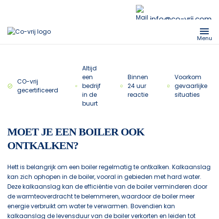
info@co-vrij.com
Menu
Altijd
een
Binnen
Voorkom
CO-vrij
bedrijf
24 uur
gevaarlijke
gecertificeerd
in de
reactie
situaties
buurt
MOET JE EEN BOILER OOK
ONTKALKEN?
Hett is belangrijk om een boiler regelmatig te ontkalken. Kalkaanslag
kan zich ophopen in de boiler, vooral in gebieden met hard water.
Deze kalkaanslag kan de efficiëntie van de boiler verminderen door
de warmteoverdracht te belemmeren, waardoor de boiler meer
energie verbruikt om water te verwarmen. Bovendien kan
kalkaanslag de levensduur van de boiler verkorten en leiden tot