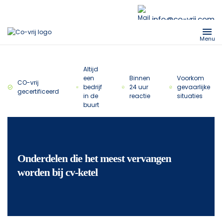
info@co-vrij.com
Menu
Altijd
een
Binnen
Voorkom
CO-vrij
bedrijf
24 uur
gevaarlijke
gecertificeerd
in de
reactie
situaties
buurt
Onderdelen die het meest vervangen
worden bij cv-ketel