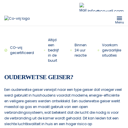
info@co-vrij.com
Menu
Altijd
een
Binnen
Voorkom
CO-vrij
bedrijf
24 uur
gevaarlijke
gecertificeerd
in de
reactie
situaties
buurt
OUDERWETSE GEISER?
Een ouderwetse geiser verwijst naar een type geiser dat vroeger veel
werd gebruikt in huishoudens voordat moderne, energie-efficiënte
en veiligere geisers werden ontwikkeld. Een ouderwetse geiser werkt
meestal op gas en maakt gebruik van een open
verbrandingssysteem, wat betekent dat de lucht die nodig is voor
de verbranding uit de kamer wordt gehaald. Dit kan leiden tot een
slechte luchtkwaliteit in huis en een hoger risico op