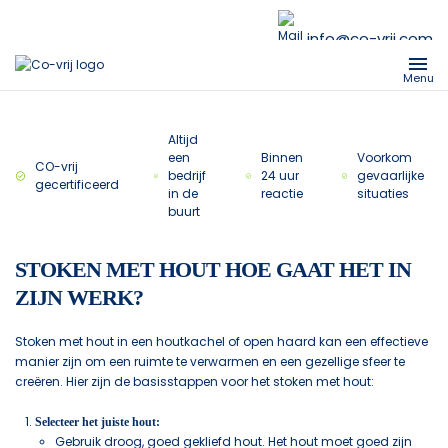
info@co-vrij.com
Menu
Altijd
een
Binnen
Voorkom
CO-vrij
bedrijf
24 uur
gevaarlijke
gecertificeerd
in de
reactie
situaties
buurt
STOKEN MET HOUT HOE GAAT HET IN
ZIJN WERK?
Stoken met hout in een houtkachel of open haard kan een effectieve
manier zijn om een ruimte te verwarmen en een gezellige sfeer te
creëren. Hier zijn de basisstappen voor het stoken met hout:
Selecteer het juiste hout:
Gebruik droog, goed gekliefd hout. Het hout moet goed zijn