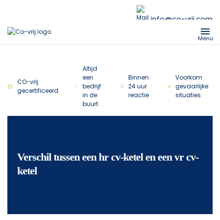
info@co-vrij.com
Menu
Altijd
een
Binnen
Voorkom
CO-vrij
bedrijf
24 uur
gevaarlijke
gecertificeerd
in de
reactie
situaties
buurt
Verschil tussen een hr cv-ketel en een vr cv-
ketel