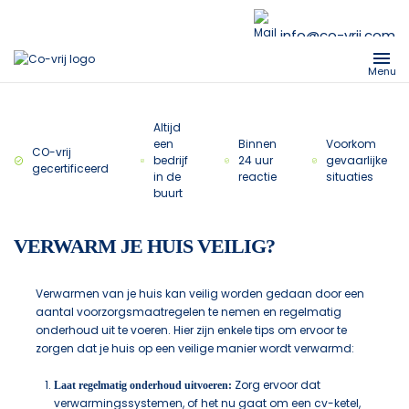
info@co-vrij.com
Menu
Altijd
een
Binnen
Voorkom
CO-vrij
bedrijf
24 uur
gevaarlijke
gecertificeerd
in de
reactie
situaties
buurt
VERWARM JE HUIS VEILIG?
Verwarmen van je huis kan veilig worden gedaan door een
aantal voorzorgsmaatregelen te nemen en regelmatig
onderhoud uit te voeren. Hier zijn enkele tips om ervoor te
zorgen dat je huis op een veilige manier wordt verwarmd:
Zorg ervoor dat
Laat regelmatig onderhoud uitvoeren:
verwarmingssystemen, of het nu gaat om een cv-ketel,