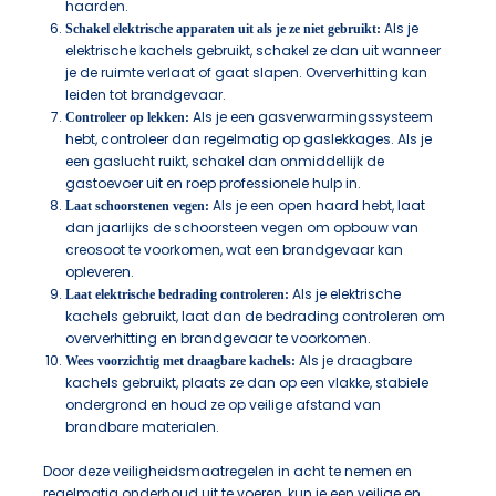
haarden.
Als je
Schakel elektrische apparaten uit als je ze niet gebruikt:
elektrische kachels gebruikt, schakel ze dan uit wanneer
je de ruimte verlaat of gaat slapen. Oververhitting kan
leiden tot brandgevaar.
Als je een gasverwarmingssysteem
Controleer op lekken:
hebt, controleer dan regelmatig op gaslekkages. Als je
een gaslucht ruikt, schakel dan onmiddellijk de
gastoevoer uit en roep professionele hulp in.
Als je een open haard hebt, laat
Laat schoorstenen vegen:
dan jaarlijks de schoorsteen vegen om opbouw van
creosoot te voorkomen, wat een brandgevaar kan
opleveren.
Als je elektrische
Laat elektrische bedrading controleren:
kachels gebruikt, laat dan de bedrading controleren om
oververhitting en brandgevaar te voorkomen.
Als je draagbare
Wees voorzichtig met draagbare kachels:
kachels gebruikt, plaats ze dan op een vlakke, stabiele
ondergrond en houd ze op veilige afstand van
brandbare materialen.
Door deze veiligheidsmaatregelen in acht te nemen en
regelmatig onderhoud uit te voeren, kun je een veilige en