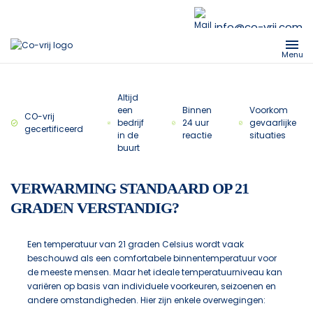
info@co-vrij.com
Menu
Altijd
een
Binnen
Voorkom
CO-vrij
bedrijf
24 uur
gevaarlijke
gecertificeerd
in de
reactie
situaties
buurt
VERWARMING STANDAARD OP 21
GRADEN VERSTANDIG?
Een temperatuur van 21 graden Celsius wordt vaak
beschouwd als een comfortabele binnentemperatuur voor
de meeste mensen. Maar het ideale temperatuurniveau kan
variëren op basis van individuele voorkeuren, seizoenen en
andere omstandigheden. Hier zijn enkele overwegingen: