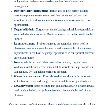
veiligheid van de bewoners waarborgen door het afvoeren van
uitlaatgassen.
Dichtbij warmwaterpunten:
Idealiter zou de ketel relatief dichtbij
warmwaterpunten moeten staan, zoals badkamers en keukens, om
warmteverlies in leidingen te minimaliseren en de warmwaterlevering te
optimaliseren.
Toegankelijkheid:
Zorg ervoor dat de ketel gemakkelijk toegankelijk is
voor onderhoud en inspectie. Monteurs moeten er zonder problemen bij
kunnen.
Ruimtebesparend:
Probeer ruimte te besparen door de cv-ketel te
plaatsen op een locatie waar het niet te veel waardevolle ruimte inneemt.
Bijvoorbeeld in een kast, de garage, op zolder of in een speciaal daarvoor
ontworpen ruimte.
Isolatie:
Als de cv-ketel zich op een zolder bevindt, zorg dan voor
voldoende isolatie om te voorkomen dat de warmte ontsnapt naar de rest
van het huis. Dit kan helpen energie te besparen.
Waterafvoer en toevoer:
Plaats de ketel bij voorkeur in de buurt van
waterafvoer- en toevoerleidingen om de installatie te vergemakkelijken.
Lawaaioverlast:
Houd rekening met geluidsniveaus. Als de ketel lawaai
maakt tijdens bedrijf, wil je deze misschien niet te dicht bij leefruimtes
plaatsen.
Overleg met een professionele installateur om de beste locatie voor de cv-ketel