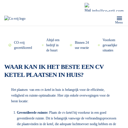
info@co-vrij.com
Menu
Altijd een
Voorkom
CO-vrij
Binnen 24
bedrijf in
gevaarlijke
gecertificeerd
uur reactie
de buurt
situaties
WAAR KAN IK HET BESTE EEN CV
KETEL PLAATSEN IN HUIS?
Het plaatsen van een cv-ketel in huis is belangrijk voor de efficiëntie,
veiligheid en ruimte-optimalisatie. Hier zijn enkele overwegingen voor de
beste locatie:
Geventileerde ruimte:
Plaats de cv-ketel bij voorkeur in een goed
geventileerde ruimte. Dit is belangrijk vanwege de verbrandingsprocessen
die plaatsvinden in de ketel, die adequate luchttoevoer nodig hebben en de