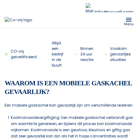
info@co-vrij.com
Menu
Altijd
een
Binnen
Voorkom
CO-vrij
bedrijf
24 uur
gevaarlijke
gecertificeerd
in de
reactie
situaties
buurt
WAAROM IS EEN MOBIELE GASKACHEL
GEVAARLIJK?
Een mobiele gaskachel kan gevaarlijk zijn om verschillende redenen:
Koolmonoxidevergiftiging: Een mobiele gaskachel verbrandt gas
om warmte te genereren, en tijdens dit proces kan koolmonoxide
vrijkomen. Koolmonoxide is een geurloos, kleurloos en giftig gas
dat zeer gevaarlijk kan zijn als het in hoge concentraties wordt