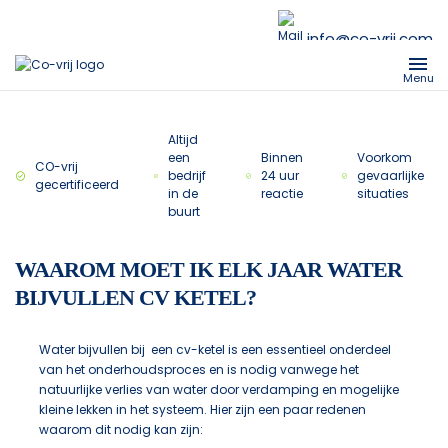
info@co-vrij.com
Menu
Altijd
een
Binnen
Voorkom
CO-vrij
bedrijf
24 uur
gevaarlijke
gecertificeerd
in de
reactie
situaties
buurt
WAAROM MOET IK ELK JAAR WATER
BIJVULLEN CV KETEL?
Water bijvullen bij een cv-ketel is een essentieel onderdeel
van het onderhoudsproces en is nodig vanwege het
natuurlijke verlies van water door verdamping en mogelijke
kleine lekken in het systeem. Hier zijn een paar redenen
waarom dit nodig kan zijn: