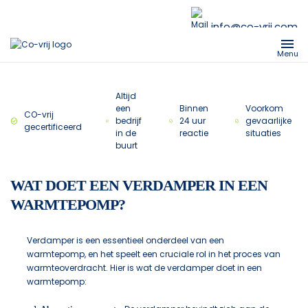
info@co-vrij.com
Menu
Altijd
een
Binnen
Voorkom
CO-vrij
bedrijf
24 uur
gevaarlijke
gecertificeerd
in de
reactie
situaties
buurt
WAT DOET EEN VERDAMPER IN EEN
WARMTEPOMP?
Verdamper is een essentieel onderdeel van een
warmtepomp, en het speelt een cruciale rol in het proces van
warmteoverdracht. Hier is wat de verdamper doet in een
warmtepomp: