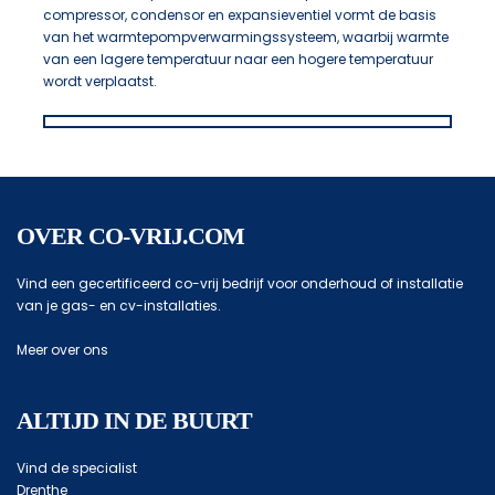
compressor, condensor en expansieventiel vormt de basis
van het warmtepompverwarmingssysteem, waarbij warmte
van een lagere temperatuur naar een hogere temperatuur
wordt verplaatst.
OVER CO-VRIJ.COM
Vind een gecertificeerd co-vrij bedrijf voor onderhoud of installatie
van je gas- en cv-installaties.
Meer over ons
ALTIJD IN DE BUURT
Vind de specialist
Drenthe