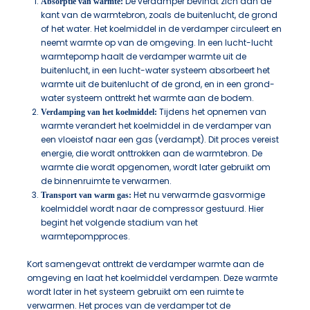
De verdamper bevindt zich aan de
Absorptie van warmte:
kant van de warmtebron, zoals de buitenlucht, de grond
of het water. Het koelmiddel in de verdamper circuleert en
neemt warmte op van de omgeving. In een lucht-lucht
warmtepomp haalt de verdamper warmte uit de
buitenlucht, in een lucht-water systeem absorbeert het
warmte uit de buitenlucht of de grond, en in een grond-
water systeem onttrekt het warmte aan de bodem.
Tijdens het opnemen van
Verdamping van het koelmiddel:
warmte verandert het koelmiddel in de verdamper van
een vloeistof naar een gas (verdampt). Dit proces vereist
energie, die wordt onttrokken aan de warmtebron. De
warmte die wordt opgenomen, wordt later gebruikt om
de binnenruimte te verwarmen.
Het nu verwarmde gasvormige
Transport van warm gas:
koelmiddel wordt naar de compressor gestuurd. Hier
begint het volgende stadium van het
warmtepompproces.
Kort samengevat onttrekt de verdamper warmte aan de
omgeving en laat het koelmiddel verdampen. Deze warmte
wordt later in het systeem gebruikt om een ruimte te
verwarmen. Het proces van de verdamper tot de