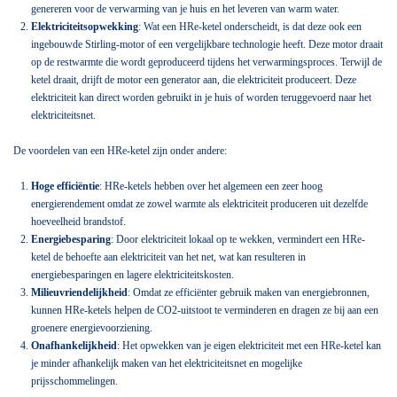
genereren voor de verwarming van je huis en het leveren van warm water.
Elektriciteitsopwekking
: Wat een HRe-ketel onderscheidt, is dat deze ook een
ingebouwde Stirling-motor of een vergelijkbare technologie heeft. Deze motor draait
op de restwarmte die wordt geproduceerd tijdens het verwarmingsproces. Terwijl de
ketel draait, drijft de motor een generator aan, die elektriciteit produceert. Deze
elektriciteit kan direct worden gebruikt in je huis of worden teruggevoerd naar het
elektriciteitsnet.
De voordelen van een HRe-ketel zijn onder andere:
Hoge efficiëntie
: HRe-ketels hebben over het algemeen een zeer hoog
energierendement omdat ze zowel warmte als elektriciteit produceren uit dezelfde
hoeveelheid brandstof.
Energiebesparing
: Door elektriciteit lokaal op te wekken, vermindert een HRe-
ketel de behoefte aan elektriciteit van het net, wat kan resulteren in
energiebesparingen en lagere elektriciteitskosten.
Milieuvriendelijkheid
: Omdat ze efficiënter gebruik maken van energiebronnen,
kunnen HRe-ketels helpen de CO2-uitstoot te verminderen en dragen ze bij aan een
groenere energievoorziening.
Onafhankelijkheid
: Het opwekken van je eigen elektriciteit met een HRe-ketel kan
je minder afhankelijk maken van het elektriciteitsnet en mogelijke
prijsschommelingen.