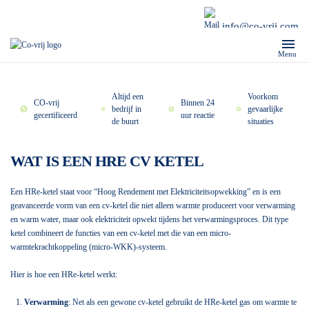
info@co-vrij.com
Menu
Altijd een
Voorkom
CO-vrij
Binnen 24
bedrijf in
gevaarlijke
gecertificeerd
uur reactie
de buurt
situaties
WAT IS EEN HRE CV KETEL
Een HRe-ketel staat voor “Hoog Rendement met Elektriciteitsopwekking” en is een
geavanceerde vorm van een cv-ketel die niet alleen warmte produceert voor verwarming
en warm water, maar ook elektriciteit opwekt tijdens het verwarmingsproces. Dit type
ketel combineert de functies van een cv-ketel met die van een micro-
warmtekrachtkoppeling (micro-WKK)-systeem.
Hier is hoe een HRe-ketel werkt:
Verwarming
: Net als een gewone cv-ketel gebruikt de HRe-ketel gas om warmte te