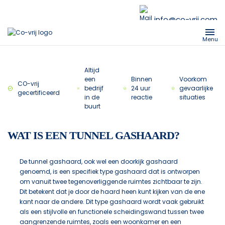
info@co-vrij.com
Menu
Altijd
een
Binnen
Voorkom
CO-vrij
bedrijf
24 uur
gevaarlijke
gecertificeerd
in de
reactie
situaties
buurt
WAT IS EEN TUNNEL GASHAARD?
De tunnel gashaard, ook wel een doorkijk gashaard
genoemd, is een specifiek type gashaard dat is ontworpen
om vanuit twee tegenoverliggende ruimtes zichtbaar te zijn.
Dit betekent dat je door de haard heen kunt kijken van de ene
kant naar de andere. Dit type gashaard wordt vaak gebruikt
als een stijlvolle en functionele scheidingswand tussen twee
aangrenzende ruimtes, zoals een woonkamer en een