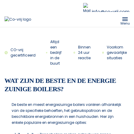
info@co-vrij.com
Menu
Altijd
een
Binnen
Voorkom
CO-vrij
bedrijf
24 uur
gevaarlijke
gecertificeerd
in de
reactie
situaties
buurt
WAT ZIJN DE BESTE EN DE ENERGIE
ZUINIGE BOILERS?
De beste en meest energiezuinige boilers variëren afhankelijk
van de specifieke behoeften, het gebruikspatroon en de
beschikbare energiebronnen in een huishouden. Hier zijn
enkele populaire en energiezuinige opties: