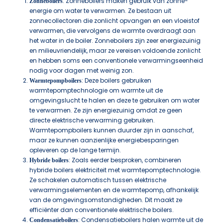
: Zonneboilers maken gebruik van zonne-
Zonneboilers
energie om water te verwarmen. Ze bestaan uit
zonnecollectoren die zonlicht opvangen en een vloeistof
verwarmen, die vervolgens de warmte overdraagt aan
het water in de boiler. Zonneboilers zijn zeer energiezuinig
en milieuvriendelijk, maar ze vereisen voldoende zonlicht
en hebben soms een conventionele verwarmingseenheid
nodig voor dagen met weinig zon.
: Deze boilers gebruiken
Warmtepompboilers
warmtepomptechnologie om warmte uit de
omgevingslucht te halen en deze te gebruiken om water
te verwarmen. Ze zijn energiezuinig omdat ze geen
directe elektrische verwarming gebruiken.
Warmtepompboilers kunnen duurder zijn in aanschaf,
maar ze kunnen aanzienlijke energiebesparingen
opleveren op de lange termijn.
: Zoals eerder besproken, combineren
Hybride boilers
hybride boilers elektriciteit met warmtepomptechnologie.
Ze schakelen automatisch tussen elektrische
verwarmingselementen en de warmtepomp, afhankelijk
van de omgevingsomstandigheden. Dit maakt ze
efficiënter dan conventionele elektrische boilers.
: Condensatieboilers halen warmte uit de
Condensatieboilers