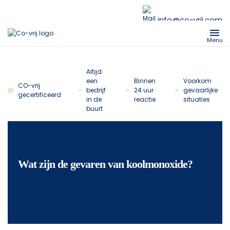
info@co-vrij.com
Menu
Altijd
een
Binnen
Voorkom
CO-vrij
bedrijf
24 uur
gevaarlijke
gecertificeerd
in de
reactie
situaties
buurt
Wat zijn de gevaren van koolmonoxide?