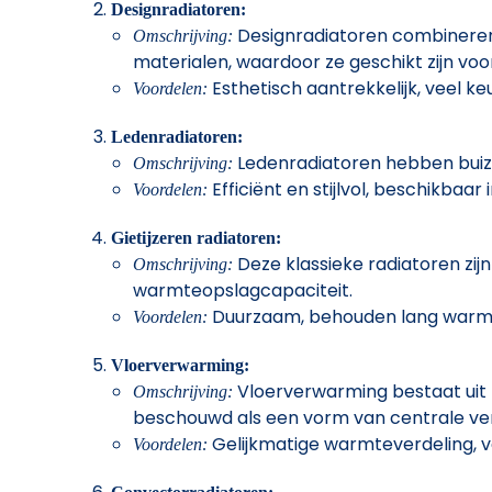
Designradiatoren:
Designradiatoren combineren f
Omschrijving:
materialen, waardoor ze geschikt zijn voo
Esthetisch aantrekkelijk, veel k
Voordelen:
Ledenradiatoren:
Ledenradiatoren hebben buizen
Omschrijving:
Efficiënt en stijlvol, beschikbaar
Voordelen:
Gietijzeren radiatoren:
Deze klassieke radiatoren zij
Omschrijving:
warmteopslagcapaciteit.
Duurzaam, behouden lang warmte,
Voordelen:
Vloerverwarming:
Vloerverwarming bestaat uit bu
Omschrijving:
beschouwd als een vorm van centrale ve
Gelijkmatige warmteverdeling, v
Voordelen: