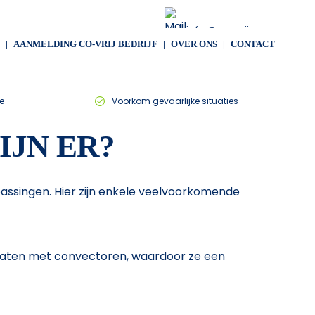
info@co-vrij.com
AANMELDING CO-VRIJ BEDRIJF
OVER ONS
CONTACT
e
Voorkom gevaarlijke situaties
JN ER?
passingen. Hier zijn enkele veelvoorkomende
platen met convectoren, waardoor ze een