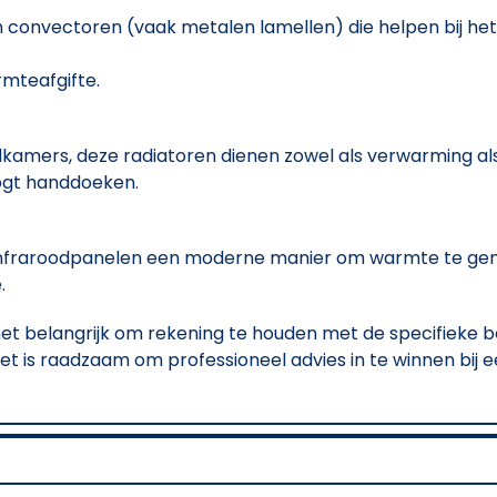
onvectoren (vaak metalen lamellen) die helpen bij het v
rmteafgifte.
kamers, deze radiatoren dienen zowel als verwarming a
gt handdoeken.
jn infraroodpanelen een moderne manier om warmte te ge
.
 het belangrijk om rekening te houden met de specifieke 
 Het is raadzaam om professioneel advies in te winnen bij