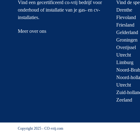
Vind een gecertificeerd co-vrij bedrijf voor
Vind de spec
onderhoud of installatie van je gas- en cv-
Drenthe
installaties.
Flevoland
Friesland
Meer over ons
Gelderland
Groningen
Overijssel
Utrecht
Limburg
Noord-Brab
Noord-holl
Utrecht
Zuid-hollan
Zeeland
Copyright 2025 - CO-vrij.com