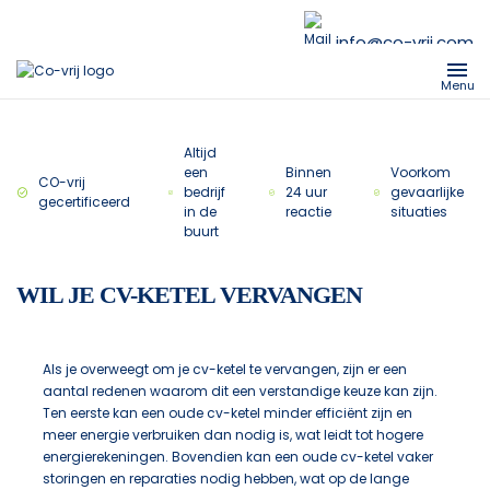
info@co-vrij.com
Menu
Altijd
een
Binnen
Voorkom
CO-vrij
bedrijf
24 uur
gevaarlijke
gecertificeerd
in de
reactie
situaties
buurt
WIL JE CV-KETEL VERVANGEN
Als je overweegt om je cv-ketel te vervangen, zijn er een
aantal redenen waarom dit een verstandige keuze kan zijn.
Ten eerste kan een oude cv-ketel minder efficiënt zijn en
meer energie verbruiken dan nodig is, wat leidt tot hogere
energierekeningen. Bovendien kan een oude cv-ketel vaker
storingen en reparaties nodig hebben, wat op de lange