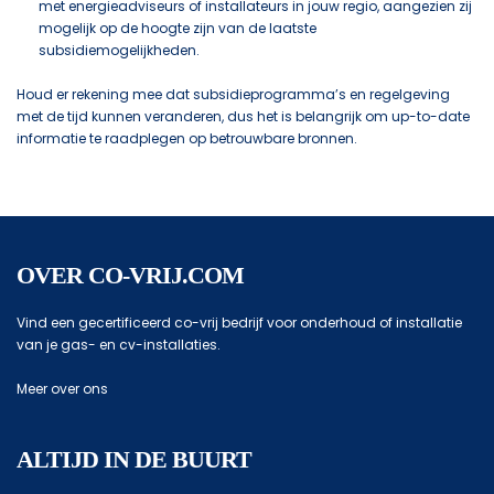
met energieadviseurs of installateurs in jouw regio, aangezien zij
mogelijk op de hoogte zijn van de laatste
subsidiemogelijkheden.
Houd er rekening mee dat subsidieprogramma’s en regelgeving
met de tijd kunnen veranderen, dus het is belangrijk om up-to-date
informatie te raadplegen op betrouwbare bronnen.
OVER CO-VRIJ.COM
Vind een gecertificeerd co-vrij bedrijf voor onderhoud of installatie
van je gas- en cv-installaties.
Meer over ons
ALTIJD IN DE BUURT