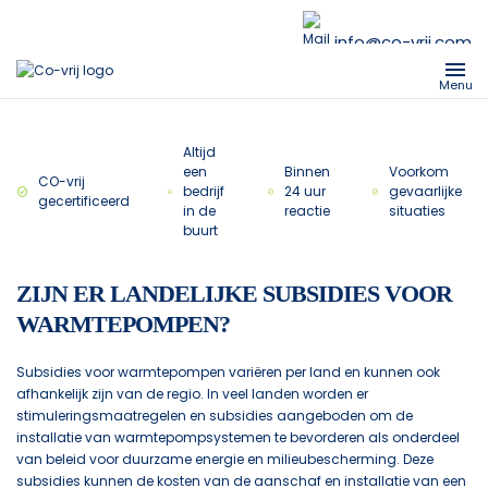
info@co-vrij.com
Menu
Altijd
een
Binnen
Voorkom
CO-vrij
bedrijf
24 uur
gevaarlijke
gecertificeerd
in de
reactie
situaties
buurt
ZIJN ER LANDELIJKE SUBSIDIES VOOR
WARMTEPOMPEN?
Subsidies voor warmtepompen variëren per land en kunnen ook
afhankelijk zijn van de regio. In veel landen worden er
stimuleringsmaatregelen en subsidies aangeboden om de
installatie van warmtepompsystemen te bevorderen als onderdeel
van beleid voor duurzame energie en milieubescherming. Deze
subsidies kunnen de kosten van de aanschaf en installatie van een